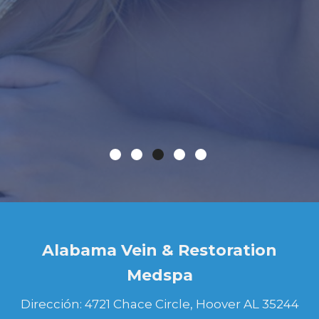
y ahora puedo hacer mejor mi trabajo ya
que no me duele. ¡Este es un GRAN
LUGAR, CON GRAN GENTE!
Alabama Vein & Restoration
Medspa
Dirección: 4721 Chace Circle, Hoover AL 35244