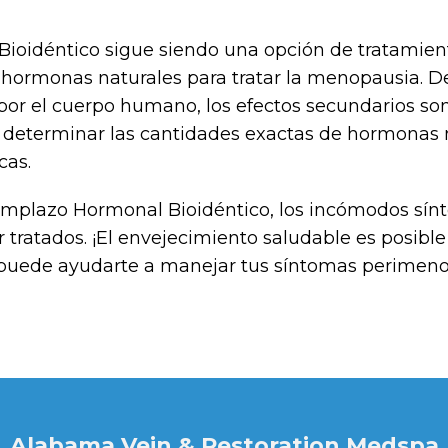
oidéntico sigue siendo una opción de tratamiento 
a hormonas naturales para tratar la menopausia. D
por el cuerpo humano, los efectos secundarios son
a determinar las cantidades exactas de hormonas 
cas.
eemplazo Hormonal Bioidéntico, los incómodos sí
tratados. ¡El envejecimiento saludable es posibl
 puede ayudarte a manejar tus síntomas perimeno
Alabama Vein & Restoration Medspa