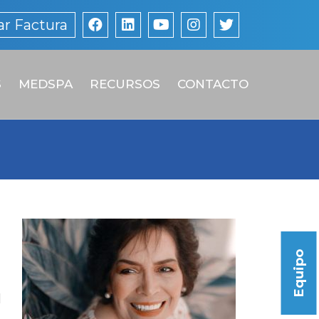
r Factura
S
MEDSPA
RECURSOS
CONTACTO
Equipo
l