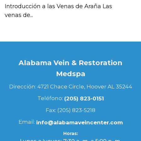
Introducción a las Venas de Araña Las
venas de...
Alabama Vein & Restoration
Medspa
Dirección: 4721 Chace Circle, Hoover AL 35244
Teléfono:
(205) 823-0151
Fax: (205) 823-5218
Email:
info@alabamaveincenter.com
Horas:
Lunes a jueves: 7:30 a. m. a 5:00 p. m.