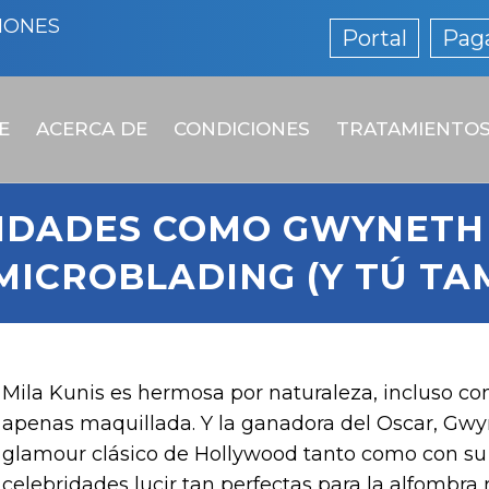
IONES
Portal
Paga
E
ACERCA DE
CONDICIONES
TRATAMIENTO
IDADES COMO GWYNETH
MICROBLADING (Y TÚ TA
Mila Kunis es hermosa por naturaleza, incluso con
apenas maquillada. Y la ganadora del Oscar, Gwy
glamour clásico de Hollywood tanto como con su 
celebridades lucir tan perfectas para la alfombra 