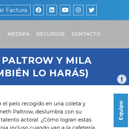
r Factura
S
MEDSPA
RECURSOS
CONTACTO
 PALTROW Y MILA
MBIÉN LO HARÁS)
 el pelo recogido en una coleta y
Equipo
neth Paltrow, deslumbra con su
talento actoral. ¿Cómo logran estas
roja incluso cuando van a la cafetería