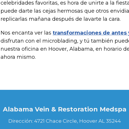
celebridades favoritas, es hora de unirte a la fie
puede darte las cejas hermosas que otros envidia
replicarlas mañana después de lavarte la cara.
Nos encanta ver las
transformaciones de antes
disfrutan con el microblading, y tú también puede
nuestra oficina en Hoover, Alabama, en horario de o
ahora mismo.
Alabama Vein & Restoration Medspa
Dirección: 4721 Chace Circle, Hoover AL 35244